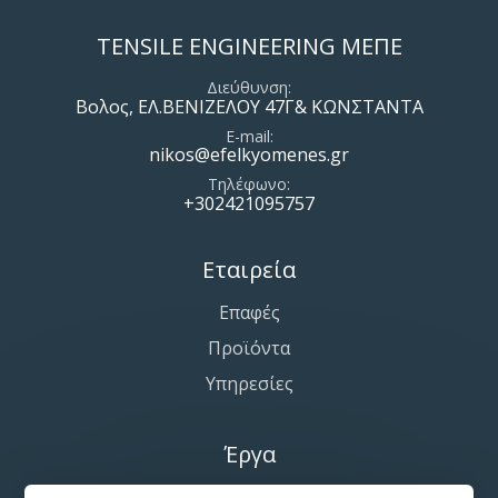
TENSILE ENGINEERING ΜΕΠΕ
Διεύθυνση
Βολος, ΕΛ.ΒΕΝΙΖΕΛΟΥ 47Γ& ΚΩΝΣΤΑΝΤΑ
E-mail
nikos@efelkyomenes.gr
Τηλέφωνο
+302421095757
Εταιρεία
Επαφές
Προϊόντα
Υπηρεσίες
Έργα
Εφελκυόμενες-Αρχιτεκτονικές Μεμβράνες