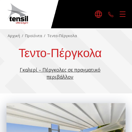
+30242
Αρχική
/
Προϊόντα
/
Τεντο-Πέργκολα
Τεντο-Πέργκολα
Γκαλερί – Πέργκολες σε πραγματικό
περιβάλλον