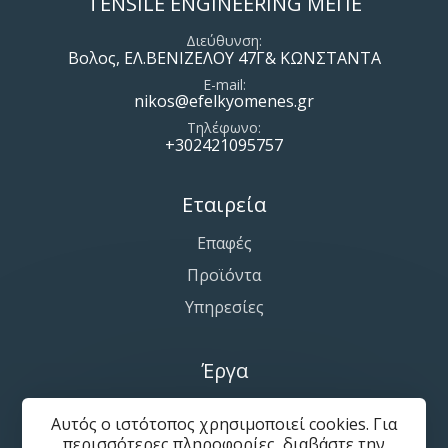
TENSILE ENGINEERING ΜΕΠΕ
Διεύθυνση
Βολος, ΕΛ.ΒΕΝΙΖΕΛΟΥ 47Γ& ΚΩΝΣΤΑΝΤΑ
E-mail
nikos@efelkyomenes.gr
Τηλέφωνο
+302421095757
Εταιρεία
Επαφές
Προϊόντα
Υπηρεσίες
Έργα
Εφελκυόμενες-Αρχιτεκτονικές Μεμβράνες
Αυτός ο ιστότοπος χρησιμοποιεί cookies. Για
Συστήματα Σκίασης Πάρκινγκ
περισσότερες πληροφορίες, διαβάστε την