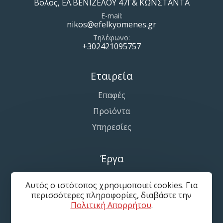
Βολος, ΕΛ.ΒΕΝΙΖΕΛΟΥ 47Γ& ΚΩΝΣΤΑΝΤΑ
E-mail
nikos@efelkyomenes.gr
Τηλέφωνο
+302421095757
Εταιρεία
Επαφές
Προϊόντα
Υπηρεσίες
Έργα
Εφελκυόμενες-Αρχιτεκτονικές Μεμβράνες
Αυτός ο ιστότοπος χρησιμοποιεί cookies. Για
Συστήματα Σκίασης Πάρκινγκ
περισσότερες πληροφορίες, διαβάστε την
Πολιτική Απορρήτου
.
Κάλυψη Αθλητικών Χώρων