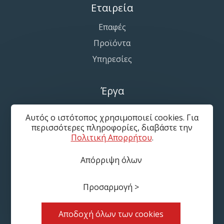
Εταιρεία
Επαφές
Προϊόντα
Υπηρεσίες
Έργα
Εφελκυόμενες-Αρχιτεκτονικές Μεμβράνες
Αυτός ο ιστότοπος χρησιμοποιεί cookies. Για
Συστήματα Σκίασης Πάρκινγκ
περισσότερες πληροφορίες, διαβάστε την
Πολιτική Απορρήτου
.
Κάλυψη Αθλητικών Χώρων
Απόρριψη όλων
Όροι Χρήσης
Πολιτική Απορρήτου
Διαχείριση cookies
Προσαρμογή >
Χάρτης ιστότοπου
© 2025—2026 Tensile Engineering LTD
Αποδοχή όλων των cookies
Κατασκευή ιστότοπου με
Creativiso® Xpress™
(v1.50.18)