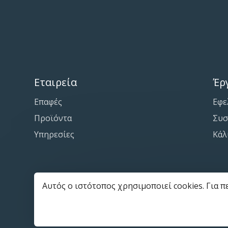
Εταιρεία
Έρ
Επαφές
Εφε
Προϊόντα
Συσ
Υπηρεσίες
Κάλ
Αυτός ο ιστότοπος χρησιμοποιεί cookies. Για 
© 2025—2026 Tensile Engineering LTD
Κατασκευή ιστότοπου με
Creativiso® Xpress™
(v1.50.18)