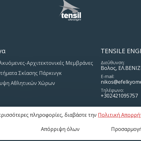
γα
TENSILE ENG
λκυόμενες-Αρχιτεκτονικές Μεμβράνες
Διεύθυνση
Βολος, ΕΛ.ΒΕΝ
τήματα Σκίασης Πάρκινγκ
E-mail
nikos@efelkyom
υψη Αθλητικών Χώρων
Τηλέφωνο
+302421095757
περισσότερες πληροφορίες, διαβάστε την
Πολιτική Απορρή
Όροι Χρήσης
Πολιτ
Απόρριψη όλων
Προσαρμογή