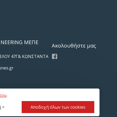
INEERING ΜΕΠΕ
Ακολουθήστε μας
ΙΖΕΛΟΥ 47Γ& ΚΩΝΣΤΑΝΤΑ
Facebook
enes.gr
του
.
ική Απορρήτου
Διαχείριση cookies
Χάρτης ιστότοπου
 >
Αποδοχή όλων των cookies